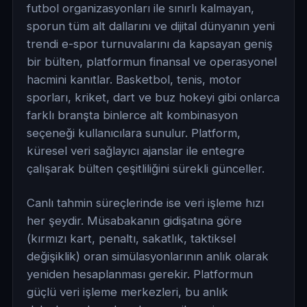
futbol organizasyonları ile sınırlı kalmayan,
sporun tüm alt dallarını ve dijital dünyanın yeni
trendi e-spor turnuvalarını da kapsayan geniş
bir bülten, platformun finansal ve operasyonel
hacmini kanıtlar. Basketbol, tenis, motor
sporları, kriket, dart ve buz hokeyi gibi onlarca
farklı branşta binlerce alt kombinasyon
seçeneği kullanıcılara sunulur. Platform,
küresel veri sağlayıcı ajanslar ile entegre
çalışarak bülten çeşitliliğini sürekli günceller.
Canlı tahmin süreçlerinde ise veri işleme hızı
her şeydir. Müsabakanın gidişatına göre
(kırmızı kart, penaltı, sakatlık, taktiksel
değişiklik) oran simülasyonlarının anlık olarak
yeniden hesaplanması gerekir. Platformun
güçlü veri işleme merkezleri, bu anlık