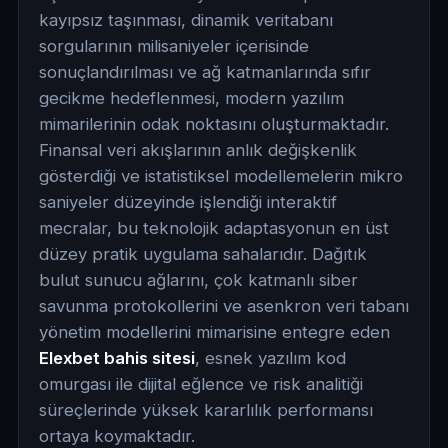
kayıpsız taşınması, dinamik veritabanı
sorgularının milisaniyeler içerisinde
sonuçlandırılması ve ağ katmanlarında sıfır
gecikme hedeflenmesi, modern yazılım
mimarilerinin odak noktasını oluşturmaktadır.
Finansal veri akışlarının anlık değişkenlik
gösterdiği ve istatistiksel modellemelerin mikro
saniyeler düzeyinde işlendiği interaktif
mecralar, bu teknolojik adaptasyonun en üst
düzey pratik uygulama sahalarıdır. Dağıtık
bulut sunucu ağlarını, çok katmanlı siber
savunma protokollerini ve asenkron veri tabanı
yönetim modellerini mimarisine entegre eden
Elexbet bahis sitesi
, esnek yazılım kod
omurgası ile dijital eğlence ve risk analitiği
süreçlerinde yüksek kararlılık performansı
ortaya koymaktadır.