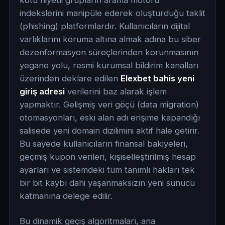
kötü niyetli grupların arama motoru
indekslerini manipüle ederek oluşturduğu taklit
(phishing) platformlardır. Kullanıcıların dijital
varlıklarını koruma altına almak adına bu siber
dezenformasyon süreçlerinden korunmasının
yegane yolu, resmi kurumsal bildirim kanalları
üzerinden deklare edilen
Elexbet bahis yeni
giriş adresi
verilerini baz alarak işlem
yapmaktır. Gelişmiş veri göçü (data migration)
otomasyonları, eski alan adı erişime kapandığı
salisede yeni domain dizilimini aktif hale getirir.
Bu sayede kullanıcıların finansal bakiyeleri,
geçmiş kupon verileri, kişiselleştirilmiş hesap
ayarları ve sistemdeki tüm tanımlı hakları tek
bir bit kaybı dahi yaşanmaksızın yeni sunucu
katmanına delege edilir.
Bu dinamik geçiş algoritmaları, ana