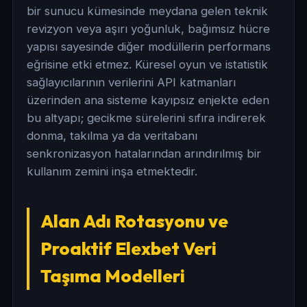
bir sunucu kümesinde meydana gelen teknik
revizyon veya aşırı yoğunluk, bağımsız hücre
yapısı sayesinde diğer modüllerin performans
eğrisine etki etmez. Küresel oyun ve istatistik
sağlayıcılarının verilerini API katmanları
üzerinden ana sisteme kayıpsız enjekte eden
bu altyapı; gecikme sürelerini sıfıra indirerek
donma, takılma ya da veritabanı
senkronizasyon hatalarından arındırılmış bir
kullanım zemini inşa etmektedir.
Alan Adı Rotasyonu ve
Proaktif Elexbet Veri
Taşıma Modelleri