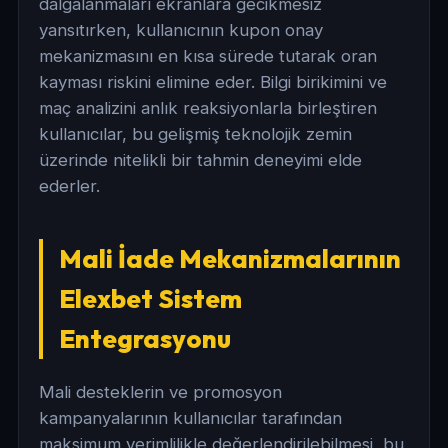
dalgalanmaları ekranlara gecikmesiz
yansıtırken, kullanıcının kupon onay
mekanizmasını en kısa sürede tutarak oran
kayması riskini elimine eder. Bilgi birikimini ve
maç analizini anlık reaksiyonlarla birleştiren
kullanıcılar, bu gelişmiş teknolojik zemin
üzerinde nitelikli bir tahmin deneyimi elde
ederler.
Mali İade Mekanizmalarının
Elexbet Sistem
Entegrasyonu
Mali desteklerin ve promosyon
kampanyalarının kullanıcılar tarafından
maksimum verimlilikle değerlendirilebilmesi, bu