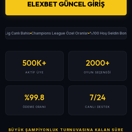
ELEXBET GÜNCEL GIRIŞ
r Lig Canlı Bahis
Champions League Özel Oranlar
%100 Hoş Geldin Bonusu
500K+
2000+
AKTIF ÜYE
OYUN SEÇENEĞI
%99.8
7/24
ÖDEME ORANI
CANLI DESTEK
BÜYÜK ŞAMPIYONLUK TURNUVASINA KALAN SÜRE