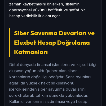
zaman kaybetmesini önlerken, sistemin
operasyonel yükünü hafifletir ve şeffaf bir
hesap verilebilirlik alanı açar.
Siber Savunma Duvarları ve
Elexbet Hesap Doğrulama
Katmanları
Dijital dünyada finansal işlemlerin ve kişisel bilgi
akışının yoğun olduğu her alan siber
korsanların doğal ilgi odağıdır. Şans oyunları
ağları da yüksek nakit sirkülasyonu
içerdiklerinden siber savunma duvarlarını
sürekli olarak tahkim etmekle yükümlüdür.
Kullanıcı verilerinin sızdırılması veya hesap