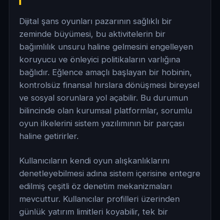
Dijital şans oyunları pazarının sağlıklı bir
zeminde büyümesi, bu aktivitelerin bir
bağımlılık unsuru haline gelmesini engelleyen
koruyucu ve önleyici politikaların varlığına
bağlıdır. Eğlence amaçlı başlayan bir hobinin,
kontrolsüz finansal hırslara dönüşmesi bireysel
ve sosyal sorunlara yol açabilir. Bu durumun
bilincinde olan kurumsal platformlar, sorumlu
oyun ilkelerini sistem yazılımının bir parçası
haline getirirler.
Kullanıcıların kendi oyun alışkanlıklarını
denetleyebilmesi adına sistem içerisine entegre
edilmiş çeşitli öz denetim mekanizmaları
mevcuttur. Kullanıcılar profilleri üzerinden
günlük yatırım limitleri koyabilir, tek bir