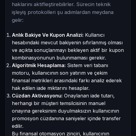
haklarını aktifleştirebilirler. Sürecin teknik
işleyiş protokolleri şu adımlardan meydana
gelir:
Anlık Bakiye Ve Kupon Analizi:
Kullanıcı
hesabındaki mevcut bakiyenin sıfırlanmış olması
ve açıkta sonuçlanmayı bekleyen aktif bir kupon
kombinasyonunun bulunmaması gerekir.
Algoritmik Hesaplama:
Sistem veri tabanı
motoru, kullanıcının son yatırım ve çekim
finansal metrikleri arasındaki farkı analiz ederek
hak edilen iade miktarını hesaplar.
Cüzdan Aktivasyonu:
Onaylanan iade tutarı,
herhangi bir müşteri temsilcisinin manuel
onayına gereksinim duyulmaksızın kullanıcının
promosyon cüzdanına saniyeler içinde transfer
edilir.
Bu finansal otomasyon zinciri, kullanıcının