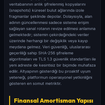
veritabanının anlık şifrelenmiş kopyalarını
(snapshots) küresel bulut ağlarında izole
fragmanlar şeklinde depolar. Dolayısıyla, alan
adının güncellenmesi sadece sisteme erişim
sağlayan sanal rotanın revize edilmesi anlamına
gelmektedir; sistemin çekirdeğindeki veriler
üzerinde herhangi bir değişiklik veya kayıp
meydana gelmez. Veri güvenliği, uluslararası
geçerliliği sahip SHA-256 şifreleme
algoritmaları ve TLS 1.3 güvenlik standartları ile
yeni adreste de kesintisiz bir biçimde muhafaza
edilir. Altyapının gösterdiği bu proaktif uyum
yeteneği, platformun operasyonel yetkinliğini
gösteren en somut metriktir.
Finansal Amortisman Yapısı