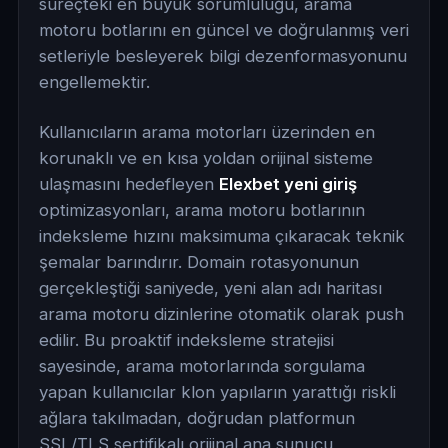
süreçteki en büyük sorumluluğu, arama
motoru botlarını en güncel ve doğrulanmış veri
setleriyle besleyerek bilgi dezenformasyonunu
engellemektir.
Kullanıcıların arama motorları üzerinden en
korunaklı ve en kısa yoldan orijinal sisteme
ulaşmasını hedefleyen
Elexbet yeni giriş
optimizasyonları, arama motoru botlarının
indeksleme hızını maksimuma çıkaracak teknik
şemalar barındırır. Domain rotasyonunun
gerçekleştiği saniyede, yeni alan adı haritası
arama motoru dizinlerine otomatik olarak push
edilir. Bu proaktif indeksleme stratejisi
sayesinde, arama motorlarında sorgulama
yapan kullanıcılar klon yapıların yarattığı riskli
ağlara takılmadan, doğrudan platformun
SSL/TLS sertifikalı orijinal ana sunucu