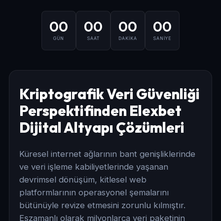
00
00
00
00
GÜN
SAAT
DAKİKA
SANİYE
Kriptografik Veri Güvenliği
Perspektifinden Elexbet
Dijital Altyapı Çözümleri
Küresel internet ağlarının bant genişliklerinde
ve veri işleme kabiliyetlerinde yaşanan
devrimsel dönüşüm, kitlesel web
platformlarının operasyonel şemalarını
bütünüyle revize etmesini zorunlu kılmıştır.
Eşzamanlı olarak milyonlarca veri paketinin