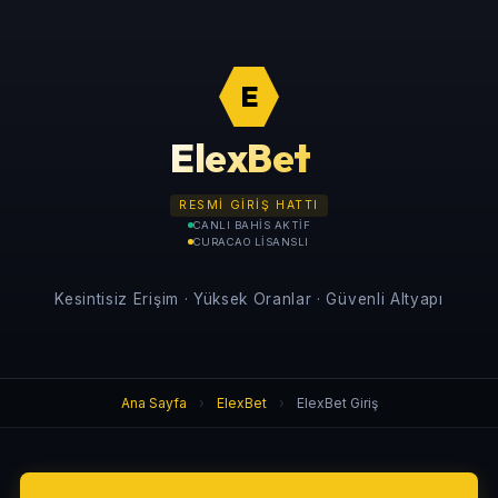
E
ElexBet
RESMI GIRIŞ HATTI
CANLI BAHIS AKTIF
CURACAO LISANSLI
Kesintisiz Erişim · Yüksek Oranlar · Güvenli Altyapı
Ana Sayfa
›
ElexBet
›
ElexBet Giriş