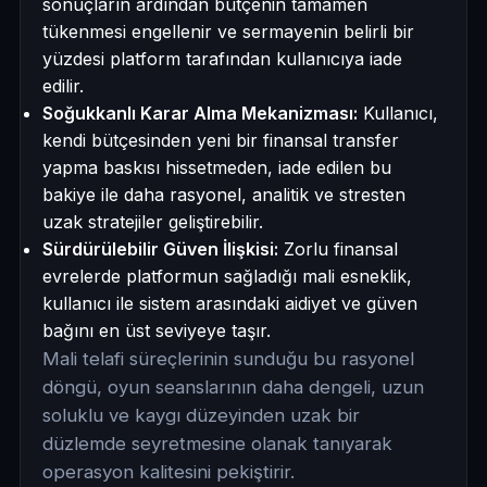
sonuçların ardından bütçenin tamamen
tükenmesi engellenir ve sermayenin belirli bir
yüzdesi platform tarafından kullanıcıya iade
edilir.
Soğukkanlı Karar Alma Mekanizması:
Kullanıcı,
kendi bütçesinden yeni bir finansal transfer
yapma baskısı hissetmeden, iade edilen bu
bakiye ile daha rasyonel, analitik ve stresten
uzak stratejiler geliştirebilir.
Sürdürülebilir Güven İlişkisi:
Zorlu finansal
evrelerde platformun sağladığı mali esneklik,
kullanıcı ile sistem arasındaki aidiyet ve güven
bağını en üst seviyeye taşır.
Mali telafi süreçlerinin sunduğu bu rasyonel
döngü, oyun seanslarının daha dengeli, uzun
soluklu ve kaygı düzeyinden uzak bir
düzlemde seyretmesine olanak tanıyarak
operasyon kalitesini pekiştirir.