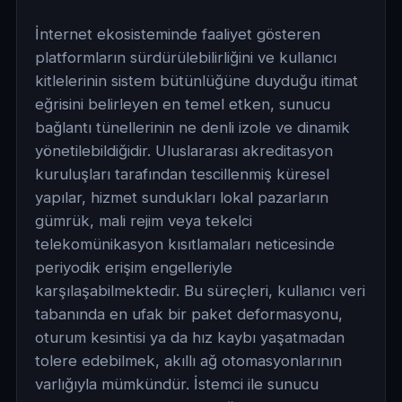
İnternet ekosisteminde faaliyet gösteren
platformların sürdürülebilirliğini ve kullanıcı
kitlelerinin sistem bütünlüğüne duyduğu itimat
eğrisini belirleyen en temel etken, sunucu
bağlantı tünellerinin ne denli izole ve dinamik
yönetilebildiğidir. Uluslararası akreditasyon
kuruluşları tarafından tescillenmiş küresel
yapılar, hizmet sundukları lokal pazarların
gümrük, mali rejim veya tekelci
telekomünikasyon kısıtlamaları neticesinde
periyodik erişim engelleriyle
karşılaşabilmektedir. Bu süreçleri, kullanıcı veri
tabanında en ufak bir paket deformasyonu,
oturum kesintisi ya da hız kaybı yaşatmadan
tolere edebilmek, akıllı ağ otomasyonlarının
varlığıyla mümkündür. İstemci ile sunucu