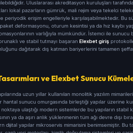
lebildiğidir. Uluslararası akreditasyon kuruluşları tarafınd
ları lokal pazarların gümrük, mali rejim veya tekelci tel
de periyodik erişim engelleriyle karşılaşabilmektedir. Bu sür
 paket deformasyonu, oturum kesintisi ya da hız kaybı y
tomasyonlarının varlığıyla mümkündür. İstemci ile sunucu b
korunaklı ve stabil tutmayı başaran
Elexbet giriş
protokolle
nluğunu dağıtarak dış katman bariyerlerini tamamen şeffaf
Tasarımları ve Elexbet Sunucu Kümel
ılarında uzun yıllar kullanılan monolitik yazılım mimariler
ir hantal sunucu omurgasında birleştiği yapılar üzerine k
e noktaya ulaştığı modern sistemlerde bu yapıların stabil k
sının ya da aşırı anlık yüklenmenin tüm ağı devre dışı bır
 dijital yapılar mikroservis mimarisini benimsemiştir. Bu 
, canlı veri motorları, kimlik doğrulama sistemleri ve casi