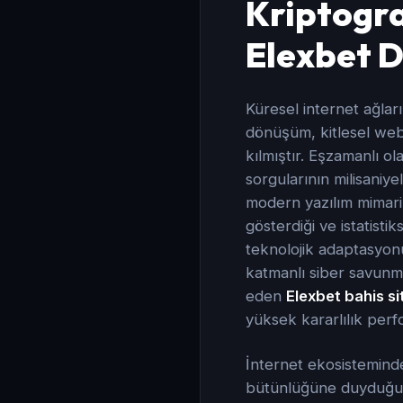
Kriptogra
Elexbet D
Küresel internet ağlar
dönüşüm, kitlesel web
kılmıştır. Eşzamanlı ol
sorgularının milisaniy
modern yazılım mimaril
gösterdiği ve istatisti
teknolojik adaptasyonu
katmanlı siber savunm
eden
Elexbet bahis si
yüksek kararlılık per
İnternet ekosisteminde 
bütünlüğüne duyduğu it