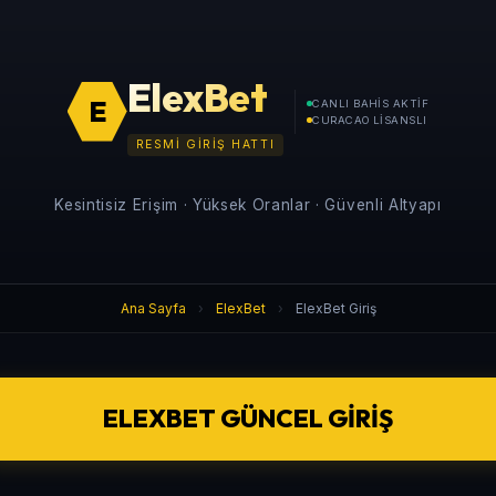
ElexBet
E
CANLI BAHIS AKTIF
CURACAO LISANSLI
RESMI GIRIŞ HATTI
Kesintisiz Erişim · Yüksek Oranlar · Güvenli Altyapı
Ana Sayfa
›
ElexBet
›
ElexBet Giriş
ELEXBET GÜNCEL GIRIŞ