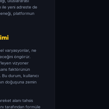
ği, uluslararası
ı ile yeni adreste de
eteneği, platformun
imi
ksel varyasyonlar, ne
leceğini öngörür.
fleyen vizyoner
 şans faktörünün
. Bu durum, kullanıcı
ının doğuşuna zemin
areket alanı tahsis
anı tarafından formüle