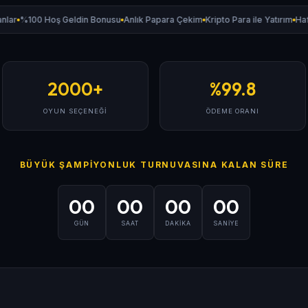
ar
%100 Hoş Geldin Bonusu
Anlık Papara Çekim
Kripto Para ile Yatırım
Hafta
2000+
%99.8
OYUN SEÇENEĞI
ÖDEME ORANI
BÜYÜK ŞAMPIYONLUK TURNUVASINA KALAN SÜRE
00
00
00
00
GÜN
SAAT
DAKİKA
SANİYE