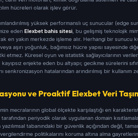
ım hücreleri olarak işlev görür.
landırılmış yüksek performanslı uç sunucular (edge sunu
imize eden
Elexbet bahis sitesi
, bu gelişmiş teknolojik mim
larak en yakın merkezde işleme alır. Herhangi bir sunuc
veya aşırı yoğunluk, bağımsız hücre yapısı sayesinde diğ
i etmez. Küresel oyun ve istatistik sağlayıcılarının verile
kayıpsız enjekte eden bu altyapı; gecikme sürelerini sıfı
nı senkronizasyon hatalarından arındırılmış bir kullanım z
asyonu ve Proaktif Elexbet Veri Taşı
ahmin mecralarının global ölçekte karşılaştığı en karakteri
r tarafından periyodik olarak uygulanan domain kısıtlamalar
ın yazılımsal tabanındaki bir güvenlik açığından değil, tam
 vergilendirme politikalarını koruma altına alma gayretler