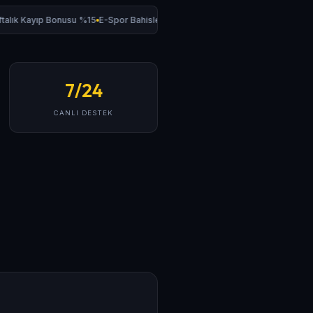
lık Kayıp Bonusu %15
E-Spor Bahisleri
7/24 Canlı Destek
Süper Lig Canlı Ba
7/24
CANLI DESTEK